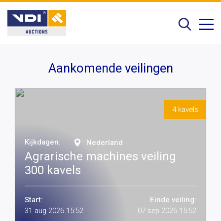
Aankomende veilingen
4 kavels
Kijkdagen:
Nederland
Agrarische machines veiling
300 kavels
Start:
Einde veiling:
31 aug 2026 15:52
07 sep 2026 15:52