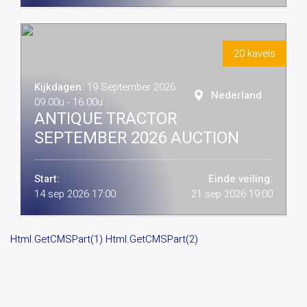
20 kavels
Kijkdagen:
19 September 2026
Nederland
09.00u - 16.00u
ANTIQUE TRACTOR
SEPTEMBER 2026 AUCTION
Start:
Einde veiling:
14 sep 2026 17:00
21 sep 2026 19:00
Html.GetCMSPart(1) Html.GetCMSPart(2)